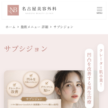
メ
イ
MENU
ン
コ
ホーム
施術メニュー 詳細
サブシジョン
ン
テ
ン
サブシジョン
ツ
クレーター肌卒業！
へ
凹凸を改善する再生治療
移
動