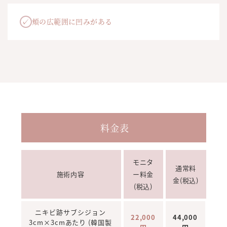
✓
頬の広範囲に凹みがある
料金表
モニタ
通常料
施術内容
ー料金
金(税込)
(税込)
ニキビ跡サブシジョン
22,000
44,000
3cm×3cmあたり (韓国製