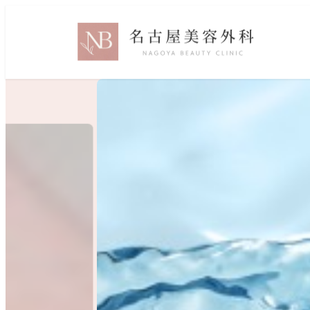
メ
イ
ン
コ
ン
テ
ン
ツ
へ
移
動